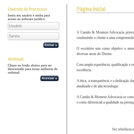
Página Inicial
Controle de Processos
Insira seu usuário e senha para
acesso ao software jurídico
A Camilo & Monteze Advocacia prioriza
conduzindo o cliente a uma compreensão
Entrar
O escritório tem como objetivo o atend
diversas áreas do Direito.
Webmail
Com ampla experiência, qualificação e r
Clique no botão abaixo para ser
direcionado para nosso ambiente de
excelência.
webmail.
Acessar
A ética, a transparência e a dedicação 
atualizada e de alta tecnologia.
A Camilo & Monteze Advocacia se consoli
e como diferencial a qualidade na presta
Ser referência 